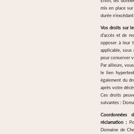
Enfin, les donné
mis en place sur
durée n’excédant 
Vos droits sur l
d’accès et de re
opposer à leur t
applicable, sous
pour conserver 
Par ailleurs, vo
le lien hyperte
également du dro
après votre décè
Ces droits peuv
suivantes : Do
Coordonnées d
réclamation :
Pou
Domaine de Chev