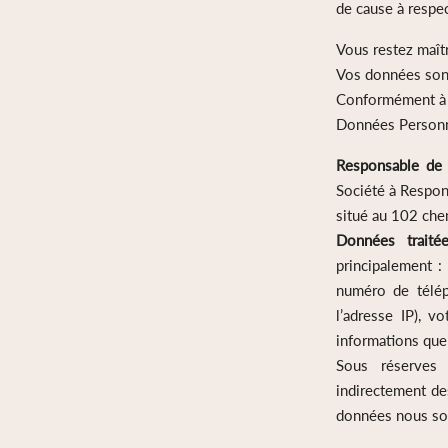
de cause à respec
Vous restez maît
Vos données sont 
Conformément à l
Données Personn
Responsable de 
Société à Respons
situé au 102 c
Données trait
principalement :
numéro de télép
l’adresse IP), v
informations que
Sous réserves 
indirectement de
données nous sont