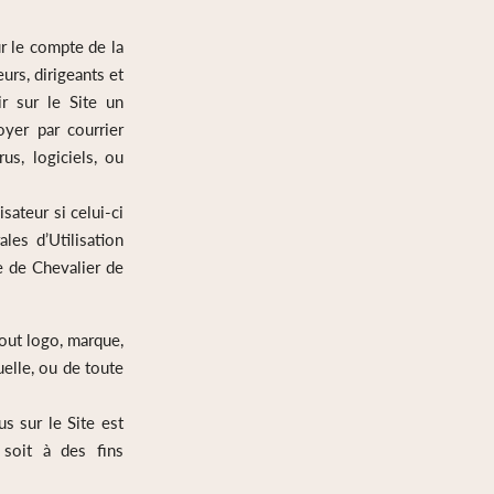
ur le compte de la
eurs, dirigeants et
ir sur le Site un
oyer par courrier
s, logiciels, ou
sateur si celui-ci
les d’Utilisation
e de Chevalier de
tout logo, marque,
uelle, ou de toute
us sur le Site est
 soit à des fins