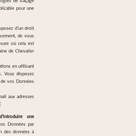
logies de traçage
plicable pour une
posez d’un droit
facement, de vous
esure où cela est
aine de Chevalier
ions en utilisant
s. Vous disposez
t de vos Données
ail aux adresses
ANCE
introduire une
 vos Données par
on des données à