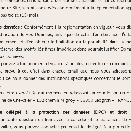
es collectées, dans le cadre des cookies, traceurs et autres techno
 notre Site, seront conservés conformément à la réglementation ap
pas treize (13) mois.
es données :
Conformément à la règlementation en vigueur, vous dis
ctification de vos Données, ainsi que de celui d’en demander l’ef
raitement et d’en obtenir la limitation ou la portabilité dans la m
 réserve des motifs légitimes impérieux dont pourrait justifier Dom
vos Données.
us pouvez à tout moment demander à ne plus recevoir nos communicat
xte prévu à cet effet dans chaque email que nous vous adresson
it de nous donner des instructions spécifiques concernant le sor
s.
ent être exercés à tout moment en adressant un courrier ou un em
maine de Chevalier – 102 chemin Mignoy – 33850 Léognan – FR
u délégué à la protection des données (DPO) et droit d’
r toute question en lien avec la collecte et le traitement de
alier, vous pouvez contacter par email le délégué à la protecti