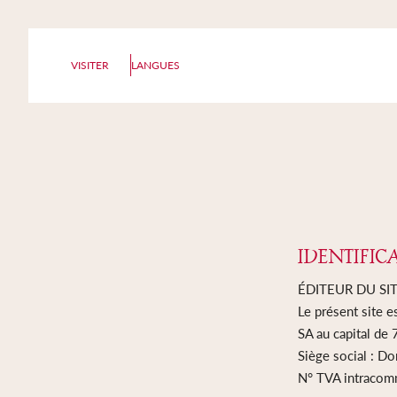
Skip to content
VISITER
LANGUES
IDENTIFIC
ÉDITEUR DU SI
Le présent site e
SA au capital de
Siège social : 
N° TVA intracom