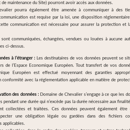
 de maintenance du Site) pourront avoir accès aux données.
valier pourra également être amenée à communiquer à des ti
 communication est requise par la loi, une disposition réglementair
i cette communication est nécessaire pour assurer la protection et 
sont communiquées, échangées, vendues ou louées à aucune aut
es ci-dessus.
nées à l’étranger :
Les destinataires de vos données peuvent se situe
rs de l’Espace Economique Européen. Tout transfert de vos donn
mique Européen est effectué moyennant des garanties appropr
en conformité avec la réglementation applicable en matière de prote
vation des données :
Domaine de Chevalier s’engage à ce que les d
 pendant une durée qui n’excède pas la durée nécessaire aux finalité
t collectées et traitées. Ces données peuvent également être
especter une obligation légale ou gardées dans des fichiers 
s applicables.