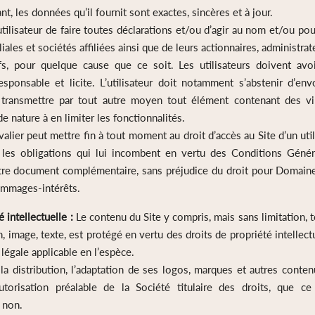
nt, les données qu’il fournit sont exactes, sincères et à jour.
 l’utilisateur de faire toutes déclarations et/ou d’agir au nom et/ou po
liales et sociétés affiliées ainsi que de leurs actionnaires, administrat
ifs, pour quelque cause que ce soit. Les utilisateurs doivent avo
ponsable et licite. L’utilisateur doit notamment s’abstenir d’env
transmettre par tout autre moyen tout élément contenant des viru
e nature à en limiter les fonctionnalités.
ier peut mettre fin à tout moment au droit d’accès au Site d’un utili
les obligations qui lui incombent en vertu des Conditions Généra
tre document complémentaire, sans préjudice du droit pour Domain
mmages-intérêts.
é intellectuelle :
Le contenu du Site y compris, mais sans limitation, 
on, image, texte, est protégé en vertu des droits de propriété intellect
 légale applicable en l’espèce.
la distribution, l’adaptation de ses logos, marques et autres conten
utorisation préalable de la Société titulaire des droits, que ce
 non.