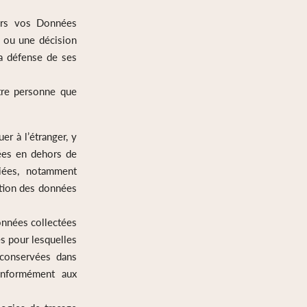
ers vos Données
e ou une décision
la défense de ses
re personne que
r à l’étranger, y
ées en dehors de
iées, notamment
ction des données
onnées collectées
s pour lesquelles
 conservées dans
conformément aux