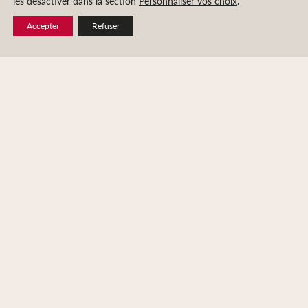
les désactiver dans la section
Personnaliser vos choix
.
Accepter
Refuser
LES VENDANGES
UN TRAVAIL D’ORFEVRE
Les vendanges illustrent au plus haut point le souci
de perfection qui anime les acteurs de la conduite du
vignoble à Chevalier. On peut affirmer en effet que
nulle
part ailleurs le travail de tri n’est effectué avec